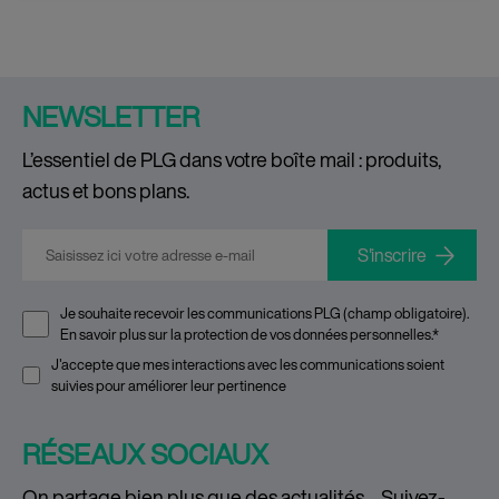
NEWSLETTER
L’essentiel de PLG dans votre boîte mail : produits,
actus et bons plans.
E-mail
*
Je souhaite recevoir les communications PLG (champ obligatoire).
En savoir plus sur la
protection de vos données personnelles
.
*
J'accepte que mes interactions avec les communications soient
suivies pour améliorer leur pertinence
RÉSEAUX SOCIAUX
On partage bien plus que des actualités… Suivez-