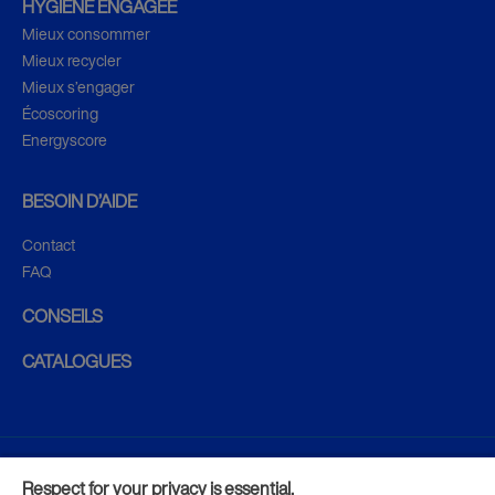
HYGIÈNE ENGAGÉE
Mieux consommer
Mieux recycler
Mieux s’engager
Écoscoring
Energyscore
BESOIN D’AIDE
Contact
FAQ
CONSEILS
CATALOGUES
CGV
Respect for your privacy is essential.