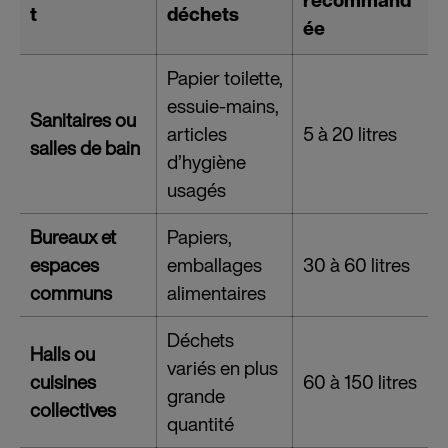
recommand
t
déchets
ée
Papier toilette,
essuie-mains,
Sanitaires ou
articles
5 à 20 litres
salles de bain
d’hygiène
usagés
Bureaux et
Papiers,
espaces
emballages
30 à 60 litres
communs
alimentaires
Déchets
Halls ou
variés en plus
cuisines
60 à 150 litres
grande
collectives
quantité