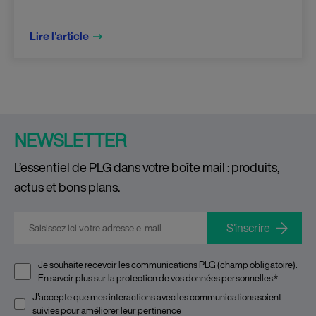
Lire l'article
NEWSLETTER
L’essentiel de PLG dans votre boîte mail : produits,
actus et bons plans.
E-mail
*
Je souhaite recevoir les communications PLG (champ obligatoire).
En savoir plus sur la
protection de vos données personnelles
.
*
J'accepte que mes interactions avec les communications soient
suivies pour améliorer leur pertinence