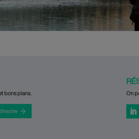
RÉ
et bons plans.
On pa