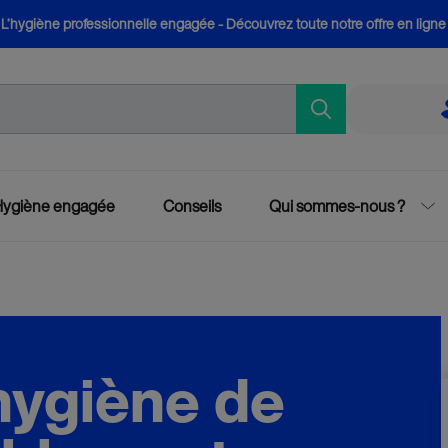
L’hygiène professionnelle engagée - Découvrez toute notre offre en ligne
Hygiène engagée
Conseils
Qui sommes-nous ?
’hygiène de