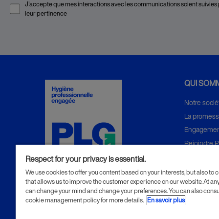
J'accepte que mes interactions avec les communications soient suivies
leur pertinence
QUI SOM
Notre socié
La promes
Engagemen
Rejoindre 
Actualités
Respect for your privacy is essential.
We use cookies to offer you content based on your interests, but also to c
OFFRES D
that allows us to improve the customer experience on our website. At an
can change your mind and change your preferences. You can also consu
cookie management policy for more details.
En savoir plus