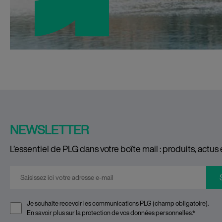
NEWSLETTER
L’essentiel de PLG dans votre boîte mail : produits, actus 
E-mail
*
Je souhaite recevoir les communications PLG (champ obligatoire).
En savoir plus sur la
protection de vos données personnelles
.
*