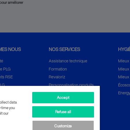
 pour améliorer
MES NOUS
NOS SERVICES
HYGI
té
Assistance technique
Mieux
se PLG
Formation
Mieux 
ts RSE
Revaloriz
Mieux
PLG
Personnalisation produits
Écosc
Forfaits hygiène+
Energ
Accept
Location financière
ollect data
’EMPLOI
y time you
Refuse all
lt our
Customize