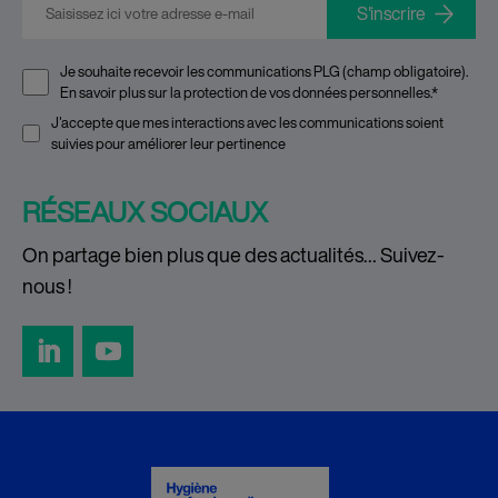
E-mail
*
Je souhaite recevoir les communications PLG (champ obligatoire).
En savoir plus sur la
protection de vos données personnelles
.
*
J'accepte que mes interactions avec les communications soient
suivies pour améliorer leur pertinence
RÉSEAUX SOCIAUX
On partage bien plus que des actualités… Suivez-
nous !