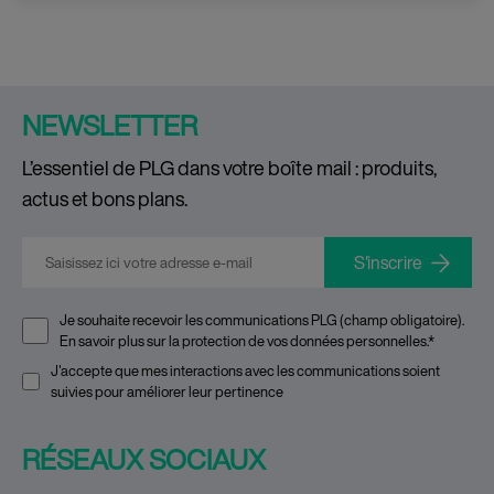
NEWSLETTER
L’essentiel de PLG dans votre boîte mail : produits,
actus et bons plans.
E-mail
*
Je souhaite recevoir les communications PLG (champ obligatoire).
En savoir plus sur la
protection de vos données personnelles
.
*
J'accepte que mes interactions avec les communications soient
suivies pour améliorer leur pertinence
RÉSEAUX SOCIAUX