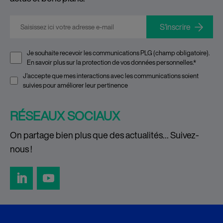
E-mail
*
Je souhaite recevoir les communications PLG (champ obligatoire).
En savoir plus sur la
protection de vos données personnelles
.
*
J'accepte que mes interactions avec les communications soient
suivies pour améliorer leur pertinence
RÉSEAUX SOCIAUX
On partage bien plus que des actualités… Suivez-
nous !