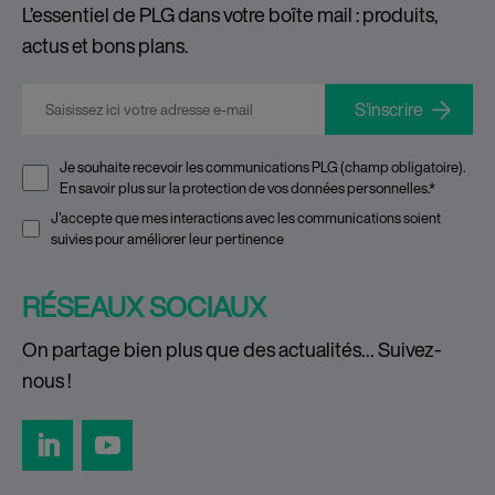
L’essentiel de PLG dans votre boîte mail : produits,
actus et bons plans.
E-mail
*
Je souhaite recevoir les communications PLG (champ obligatoire).
En savoir plus sur la
protection de vos données personnelles
.
*
J'accepte que mes interactions avec les communications soient
suivies pour améliorer leur pertinence
RÉSEAUX SOCIAUX
On partage bien plus que des actualités… Suivez-
nous !