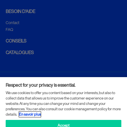
BESOIN D’AIDE
Contact
FAQ
CONSEILS
CATALOGUES
CGV
Respect for your privacy is essential.
We use cookies to offer you content based on your interests, but also to
Mentions légales
collect data that allows us to improve the customer experience on our
website. At any time you can change your mind and change your
preferences. You can also consult our cookie management policy for more
Données personnelles
details.
En savoir plus
Accept