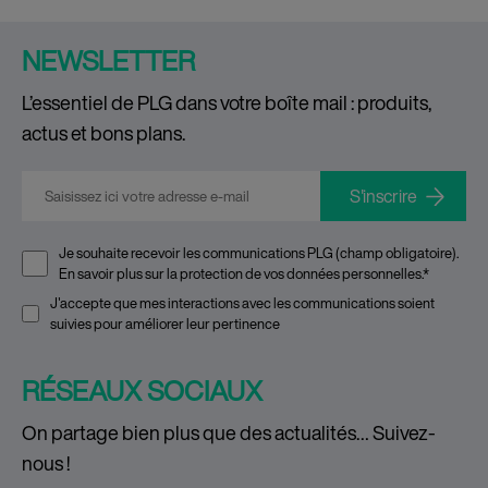
NEWSLETTER
L’essentiel de PLG dans votre boîte mail : produits,
actus et bons plans.
E-mail
*
Je souhaite recevoir les communications PLG (champ obligatoire).
En savoir plus sur la
protection de vos données personnelles
.
*
J'accepte que mes interactions avec les communications soient
suivies pour améliorer leur pertinence
RÉSEAUX SOCIAUX
On partage bien plus que des actualités… Suivez-
nous !