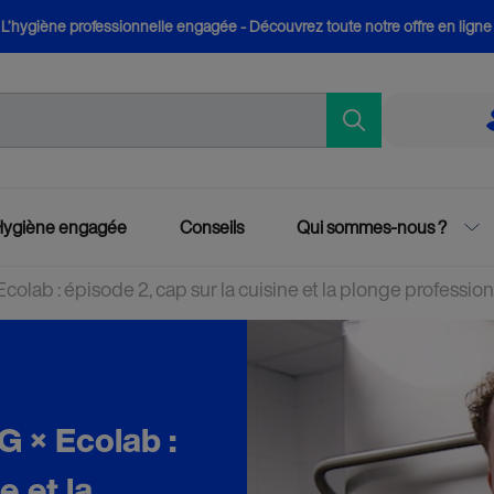
L’hygiène professionnelle engagée - Découvrez toute notre offre en ligne
Hygiène engagée
Conseils
Qui sommes-nous ?
olab : épisode 2, cap sur la cuisine et la plonge professio
G × Ecolab :
e et la