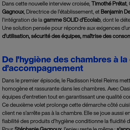
Dans cette nouvelle interview croisée,
Timothé Prétat
,
Gagnoux
, Directrice de l’établissement, et
Benjamin D
l’intégration de la
gamme SOLID d’Ecolab
, dont le dé
Une solution pensée pour répondre aux exigences d’un h
d’utilisation, sécurité des équipes, maîtrise des cons
De l’hygiène des chambres à la
d’accompagnement
Dans le premier épisode, le Radisson Hotel Reims metta
homogène et rassurante dans les chambres. Avec Oasis Pro
équipes d’entretien tout en garantissant une qualité co
Ce deuxième volet prolonge cette démarche côté cuisine
client ne s’arrête pas à la chambre. Elle se joue aussi en
fiabilité des produits d’hygiène conditionne la fluidité d
Pour
Stéphanie Gagnoux
, l’enjeu reste le même :
s’app