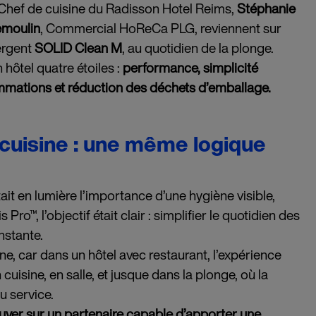
 Chef de cuisine du Radisson Hotel Reims,
Stéphanie
emoulin
, Commercial HoReCa PLG, reviennent sur
tergent
SOLID Clean M
, au quotidien de la plonge.
ôtel quatre étoiles :
performance, simplicité
ommations et réduction des déchets d’emballage.
 cuisine : une même logique
it en lumière l’importance d’une hygiène visible,
™, l’objectif était clair : simplifier le quotidien des
nstante.
, car dans un hôtel avec restaurant, l’expérience
 cuisine, en salle, et jusque dans la plonge, où la
u service.
uyer sur un partenaire capable d’apporter une