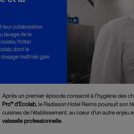
 leur collaboration
u lavage de la
roisée, l’hôtel
olab, dont le
, dosage maîtrisé, gain
Après un premier épisode consacré à l’hygiène des ch
Pro™ d’Ecolab
, le Radisson Hotel Reims poursuit son t
cuisines de l’établissement, au cœur d’un autre enjeu es
vaisselle professionnelle
.