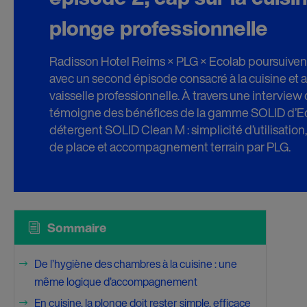
plonge professionnelle
Radisson Hotel Reims × PLG × Ecolab poursuivent
avec un second épisode consacré à la cuisine et a
vaisselle professionnelle. À travers une interview c
témoigne des bénéfices de la gamme SOLID d’Ec
détergent SOLID Clean M : simplicité d’utilisation
de place et accompagnement terrain par PLG.
i
Sommaire
De l’hygiène des chambres à la cuisine : une
$
même logique d’accompagnement
En cuisine, la plonge doit rester simple, efficace
$