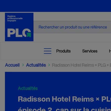
Recherche
Produits
Services
Accueil
Actualités
Radisson Hotel Reims × PLG × Ec
5
5
Actualités
Radisson Hotel Reims × PL
épisode 2, cap sur la cuisin