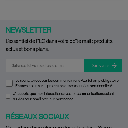
NEWSLETTER
L’essentiel de PLG dans votre boîte mail : produits,
actus et bons plans.
E-mail
*
Je souhaite recevoir les communications PLG (champ obligatoire).
En savoir plus sur la
protection de vos données personnelles
.
*
J'accepte que mes interactions avec les communications soient
suivies pour améliorer leur pertinence
RÉSEAUX SOCIAUX
On partage bien plus que des actualités… Suivez-