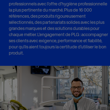
professionnels avec l’offre d’hygiène professionnelle
la plus pertinente du marché. Plus de 16 000
références, des produits rigoureusement
sélectionnés, des partenariats solides avec les plus
grandes marques et des solutions durables pour
chaque métier. L’engagement de PLG : accompagner
ses clients avec exigence, performance et fiabilité,
pour qu’ils aient toujours la certitude d’utiliser le bon
produit.