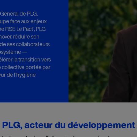
r Général de PLG,
oupe face aux enjeux
me RSE Le Pact’, PLG
nnover, réduire son
de ses collaborateurs.
écosystème —
érer la transition vers
collective portée par
eur de l’hygiène
PLG, acteur du développement