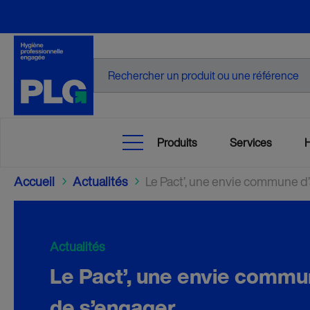
Recherche
Produits
Services
Accueil
Actualités
Le Pact’, une envie commune d’
5
5
Actualités
Le Pact’, une envie commun
de s’engager