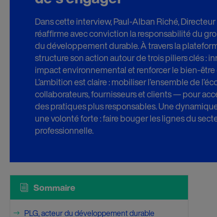
Dans cette interview, Paul-Alban Riché, Directeu
réaffirme avec conviction la responsabilité du gr
du développement durable. À travers la platefor
structure son action autour de trois piliers clés : i
impact environnemental et renforcer le bien-être 
L’ambition est claire : mobiliser l’ensemble de l’
collaborateurs, fournisseurs et clients — pour accél
des pratiques plus responsables. Une dynamique 
une volonté forte : faire bouger les lignes du sect
professionnelle.
i
Sommaire
PLG, acteur du développement durable
$