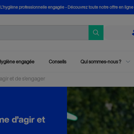
L’hygiène professionnelle engagée - Découvrez toute notre offre en ligne
Hygiène engagée
Conseils
Qui sommes-nous ?
agir et de s’engager
e d’agir et