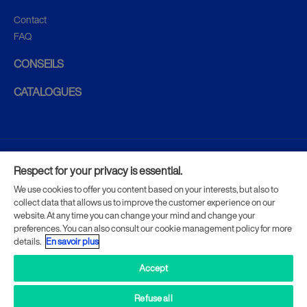
Contact
FAQ
CONSEILS
CATALOGUES
CGV
Respect for your privacy is essential.
We use cookies to offer you content based on your interests, but also to
Mentions légales
collect data that allows us to improve the customer experience on our
website. At any time you can change your mind and change your
preferences. You can also consult our cookie management policy for more
Données personnelles
details.
En savoir plus
Accept
Gestion des cookies
Refuse all