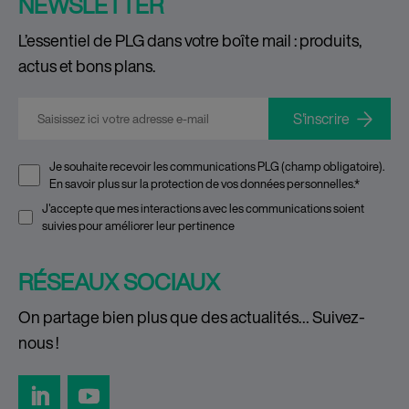
NEWSLETTER
L’essentiel de PLG dans votre boîte mail : produits,
actus et bons plans.
E-mail
*
Je souhaite recevoir les communications PLG (champ obligatoire).
En savoir plus sur la
protection de vos données personnelles
.
*
J'accepte que mes interactions avec les communications soient
suivies pour améliorer leur pertinence
RÉSEAUX SOCIAUX
On partage bien plus que des actualités… Suivez-
nous !