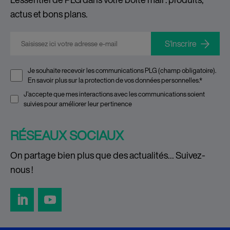
actus et bons plans.
E-mail
*
Je souhaite recevoir les communications PLG (champ obligatoire).
En savoir plus sur la
protection de vos données personnelles
.
*
J'accepte que mes interactions avec les communications soient
suivies pour améliorer leur pertinence
RÉSEAUX SOCIAUX
On partage bien plus que des actualités… Suivez-
nous !