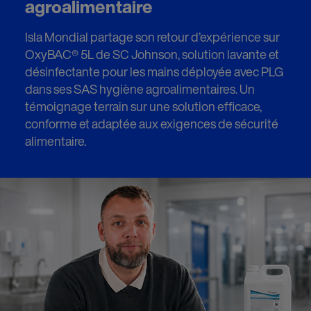
agroalimentaire
Isla Mondial partage son retour d’expérience sur
OxyBAC® 5L de SC Johnson, solution lavante et
désinfectante pour les mains déployée avec PLG
dans ses SAS hygiène agroalimentaires. Un
témoignage terrain sur une solution efficace,
conforme et adaptée aux exigences de sécurité
alimentaire.